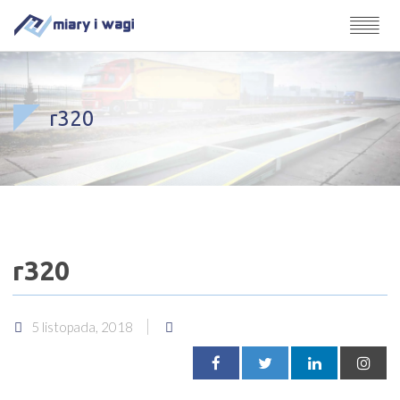
r320
r320
5 listopada, 2018