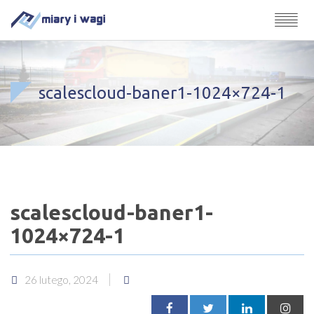
scalescloud-baner1-1024×724-1
scalescloud-baner1-
1024×724-1
26 lutego, 2024