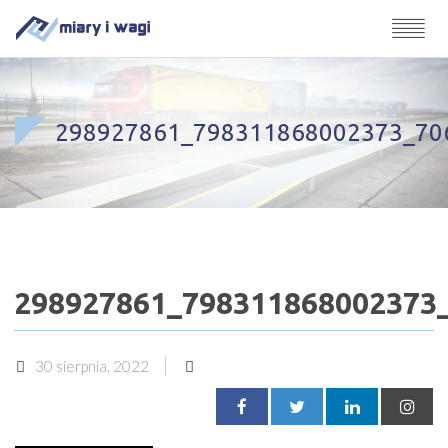
298927861_798311868002373_70
298927861_798311868002373
30 sierpnia, 2022