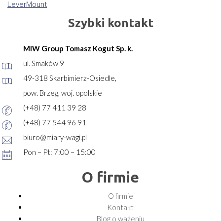
LeverMount
Szybki kontakt
MIW Group Tomasz Kogut Sp. k.
ul. Smaków 9
49-318 Skarbimierz-Osiedle,
pow. Brzeg, woj. opolskie
(+48) 77 411 39 28
(+48) 77 544 96 91
biuro@miary-wagi.pl
Pon – Pt: 7:00 – 15:00
O firmie
O firmie
Kontakt
Blog o ważeniu