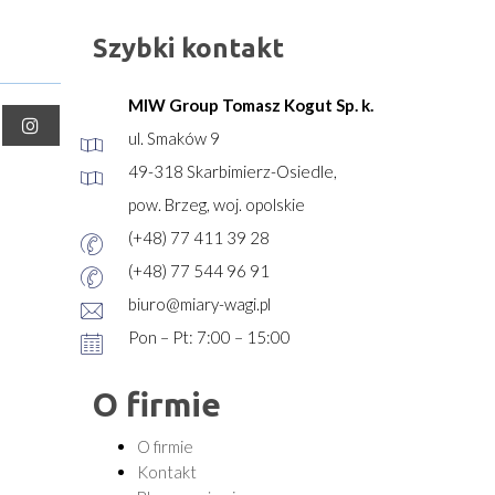
Szybki kontakt
MIW Group Tomasz Kogut Sp. k.
ul. Smaków 9
49-318 Skarbimierz-Osiedle,
pow. Brzeg, woj. opolskie
(+48) 77 411 39 28
(+48) 77 544 96 91
biuro@miary-wagi.pl
Pon – Pt: 7:00 – 15:00
O firmie
O firmie
Kontakt