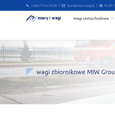
(+48) 77 411 39 28
biuro@miary-wagi.pl
Pn-Pt: 7
Wagi samochodowe
wagi zbiornikowe MIW Grou