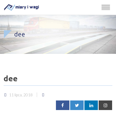
dee
dee
11 lipca, 2018