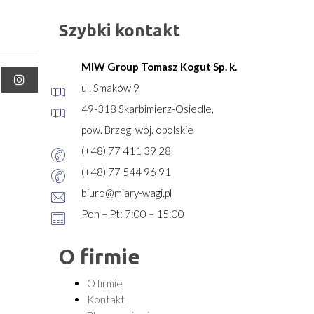
Szybki kontakt
MIW Group Tomasz Kogut Sp. k.
ul. Smaków 9
49-318 Skarbimierz-Osiedle,
pow. Brzeg, woj. opolskie
(+48) 77 411 39 28
(+48) 77 544 96 91
biuro@miary-wagi.pl
Pon – Pt: 7:00 – 15:00
O firmie
O firmie
Kontakt