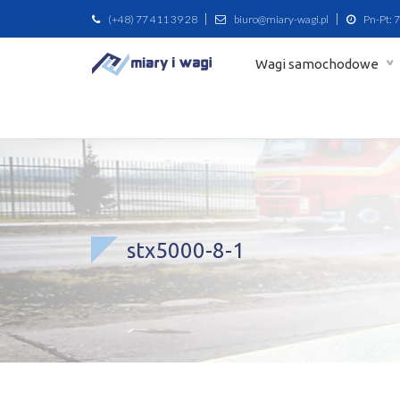
(+48) 77 411 39 28
biuro@miary-wagi.pl
Pn-Pt: 7
Wagi samochodowe
stx5000-8-1