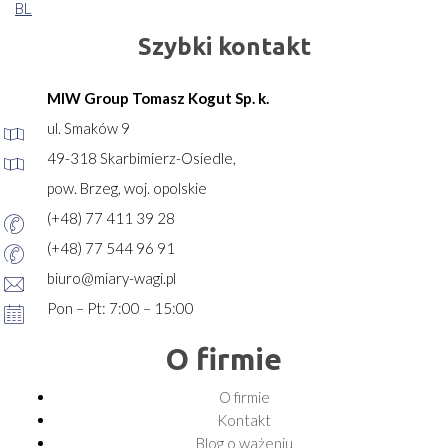
BL
Szybki kontakt
MIW Group Tomasz Kogut Sp. k.
ul. Smaków 9
49-318 Skarbimierz-Osiedle,
pow. Brzeg, woj. opolskie
(+48) 77 411 39 28
(+48) 77 544 96 91
biuro@miary-wagi.pl
Pon – Pt: 7:00 – 15:00
O firmie
O firmie
Kontakt
Blog o ważeniu