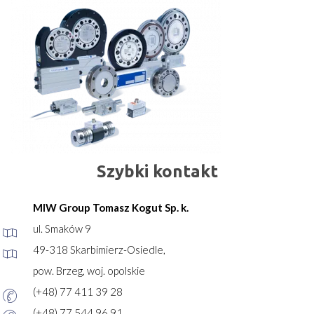
Szybki kontakt
MIW Group Tomasz Kogut Sp. k.
ul. Smaków 9
49-318 Skarbimierz-Osiedle,
pow. Brzeg, woj. opolskie
(+48) 77 411 39 28
(+48) 77 544 96 91