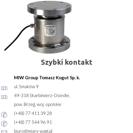
Szybki kontakt
MIW Group Tomasz Kogut Sp. k.
ul. Smaków 9
49-318 Skarbimierz-Osiedle,
pow. Brzeg, woj. opolskie
(+48) 77 411 39 28
(+48) 77 544 96 91
biuro@miary-wagi.pl