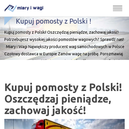
Kupuj pomosty z Polski !
Kupuj pomosty z Polski! Oszczędzaj pieniądze, zachowaj jakość!
Potrzebujesz wysokiej jakości pomostów wagowych? Sprawdź nas!
Miary i Wagi Największy producent wag samochodowych w Polsce
Czołowy dostawca w Europie Zamów wagę na próbę. Porozmawiaj
z naszym expertem. Mówimy po niemiecku. Chcę poznać ofertę i
kupować taniej solidne pomosty wagowe imię nazwisko POP UP
Każdy dobry […]
Kupuj pomosty z Polski!
Oszczędzaj pieniądze,
zachowaj jakość!