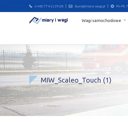
(+48) 77 411 39 28
biuro@miary-wagi.pl
Pn-Pt: 7
Wagi samochodowe
MIW_Scaleo_Touch (1)