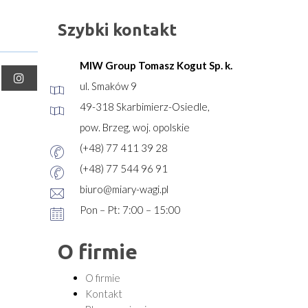
Szybki kontakt
MIW Group Tomasz Kogut Sp. k.
ul. Smaków 9
49-318 Skarbimierz-Osiedle,
pow. Brzeg, woj. opolskie
(+48) 77 411 39 28
(+48) 77 544 96 91
biuro@miary-wagi.pl
Pon – Pt: 7:00 – 15:00
O firmie
O firmie
Kontakt