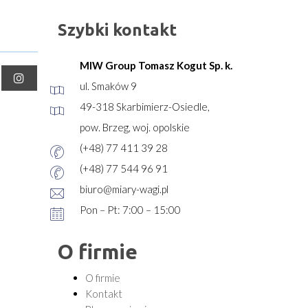
Szybki kontakt
MIW Group Tomasz Kogut Sp. k.
ul. Smaków 9
49-318 Skarbimierz-Osiedle,
pow. Brzeg, woj. opolskie
(+48) 77 411 39 28
(+48) 77 544 96 91
biuro@miary-wagi.pl
Pon – Pt: 7:00 – 15:00
O firmie
O firmie
Kontakt