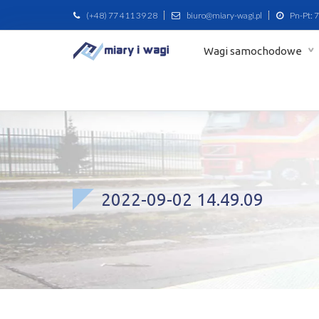
(+48) 77 411 39 28
biuro@miary-wagi.pl
Pn-Pt: 7
Wagi samochodowe
2022-09-02 14.49.09