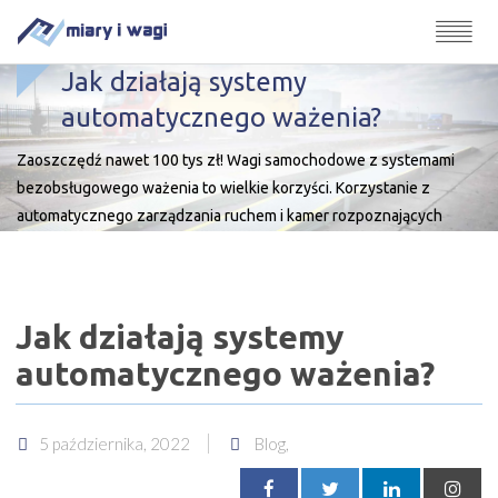
Jak działają systemy
automatycznego ważenia?
Zaoszczędź nawet 100 tys zł! Wagi samochodowe z systemami
bezobsługowego ważenia to wielkie korzyści. Korzystanie z
automatycznego zarządzania ruchem i kamer rozpoznających
tablice rejestracyjne w połączeniu z wagą samochodową pozwoli
przyspieszyć procesy i znacznie usprawnić zarządzanie pojazdami
wjeżdżającymi i wyjeżdżającymi z terenu firmy. Może również
Jak działają systemy
obniżyć długoterminowe koszty, eliminując potrzebę utrzymywania
pracowników obsługi wagi. Rocznie […]
automatycznego ważenia?
5 października, 2022
Blog,