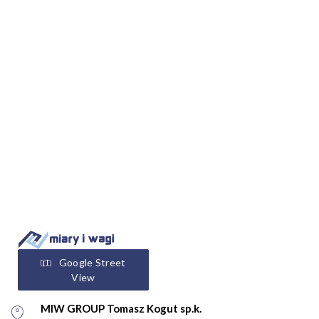
Google Street
View
MIW GROUP Tomasz Kogut sp.k.