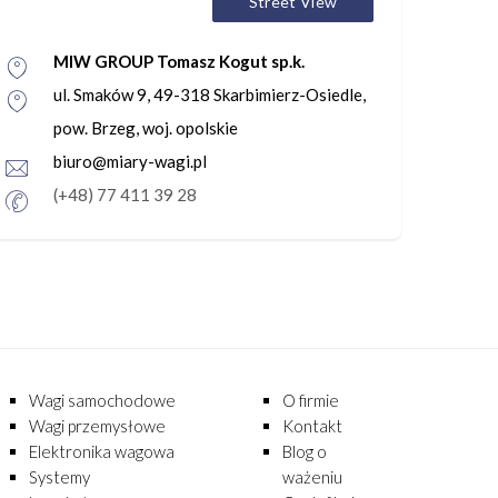
Street View
MIW GROUP Tomasz Kogut sp.k.
ul. Smaków 9, 49-318 Skarbimierz-Osiedle,
pow. Brzeg, woj. opolskie
biuro@miary-wagi.pl
(+48) 77 411 39 28
Wagi samochodowe
O firmie
Wagi przemysłowe
Kontakt
Elektronika wagowa
Blog o
Systemy
ważeniu