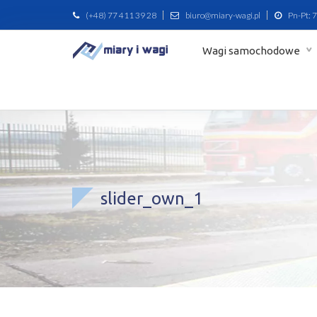
(+48) 77 411 39 28
biuro@miary-wagi.pl
Pn-Pt: 7
Wagi samochodowe
slider_own_1