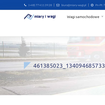
(+48) 77 411 39 28
biuro@miary-wagi.pl
Pn-Pt: 7
Wagi samochodowe
461385023_134094685733