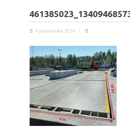
461385023_1340946857
4 października, 2024