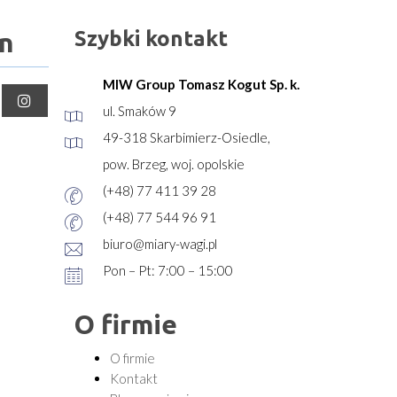
Szybki kontakt
n
MIW Group Tomasz Kogut Sp. k.
ul. Smaków 9
49-318 Skarbimierz-Osiedle,
pow. Brzeg, woj. opolskie
(+48) 77 411 39 28
(+48) 77 544 96 91
biuro@miary-wagi.pl
Pon – Pt: 7:00 – 15:00
O firmie
O firmie
Kontakt