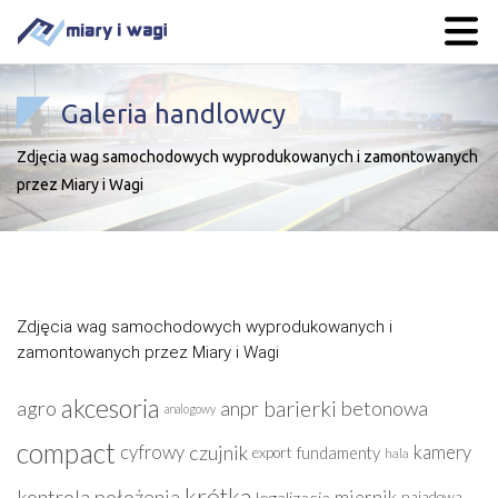
Galeria handlowcy
Zdjęcia wag samochodowych wyprodukowanych i zamontowanych
przez Miary i Wagi
Zdjęcia wag samochodowych wyprodukowanych i
zamontowanych przez Miary i Wagi
akcesoria
barierki
agro
anpr
betonowa
analogowy
compact
czujnik
cyfrowy
kamery
export
fundamenty
hala
krótka
kontrola położenia
miernik
legalizacja
najadowa