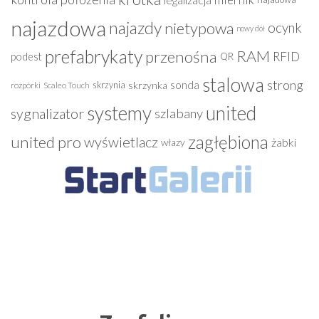
najazdowa
najazdy
nietypowa
ocynk
nowy dół
prefabrykaty
przenośna
RAM
RFID
podest
QR
stalowa
strong
sonda
skrzynia
skrzynka
rozpórki
Scaleo Touch
systemy
united
sygnalizator
szlabany
zagłębiona
united pro
wyświetlacz
żabki
włazy