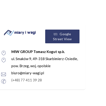
Google
Street View
MIW GROUP Tomasz Kogut sp.k.
ul. Smaków 9, 49-318 Skarbimierz-Osiedle,
pow. Brzeg, woj. opolskie
biuro@miary-wagi.pl
(+48) 77 411 39 28