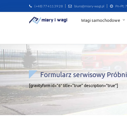
(+48) 77 411 39 28
biuro@miary-wagi.pl
Pn-Pt: 7
Wagi samochodowe
Formularz serwisowy Próbni
[gravityform id=”6″ title=”true” description=”true”]