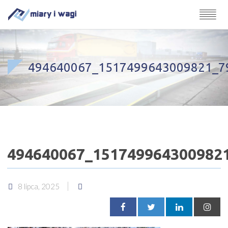
494640067_1517499643009821_7
494640067_151749964300982
8 lipca, 2025