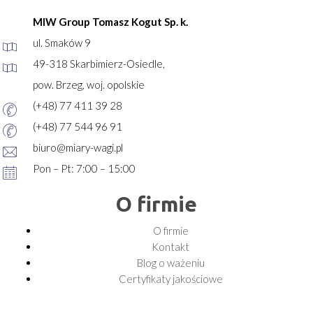
MIW Group Tomasz Kogut Sp. k.
ul. Smaków 9
49-318 Skarbimierz-Osiedle,
pow. Brzeg, woj. opolskie
(+48) 77 411 39 28
(+48) 77 544 96 91
biuro@miary-wagi.pl
Pon – Pt: 7:00 – 15:00
O firmie
O firmie
Kontakt
Blog o ważeniu
Certyfikaty jakościowe