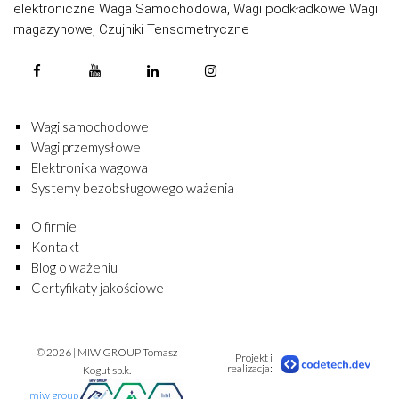
elektroniczne Waga Samochodowa, Wagi podkładkowe Wagi
magazynowe, Czujniki Tensometryczne
Wagi samochodowe
Wagi przemysłowe
Elektronika wagowa
Systemy bezobsługowego ważenia
O firmie
Kontakt
Blog o ważeniu
Certyfikaty jakościowe
© 2026 | MIW GROUP Tomasz
Projekt i
realizacja:
Kogut sp.k.
miw group