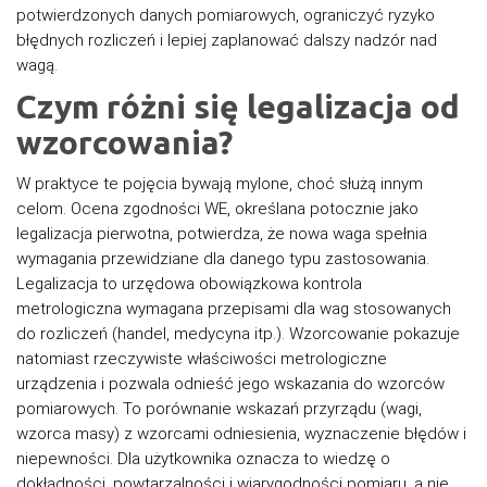
potwierdzonych danych pomiarowych, ograniczyć ryzyko
błędnych rozliczeń i lepiej zaplanować dalszy nadzór nad
wagą.
Czym różni się legalizacja od
wzorcowania?
W praktyce te pojęcia bywają mylone, choć służą innym
celom. Ocena zgodności WE, określana potocznie jako
legalizacja pierwotna, potwierdza, że nowa waga spełnia
wymagania przewidziane dla danego typu zastosowania.
Legalizacja to urzędowa obowiązkowa kontrola
metrologiczna wymagana przepisami dla wag stosowanych
do rozliczeń (handel, medycyna itp.). Wzorcowanie pokazuje
natomiast rzeczywiste właściwości metrologiczne
urządzenia i pozwala odnieść jego wskazania do wzorców
pomiarowych. To p
orównanie wskazań przyrządu
(wagi,
wzorca masy) z wzorcami
odniesienia, wyznaczenie błędów
i
niepewności.
Dla użytkownika oznacza to wiedzę o
dokładności, powtarzalności i wiarygodności pomiaru, a nie