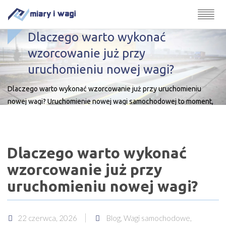
Dlaczego warto wykonać
wzorcowanie już przy
uruchomieniu nowej wagi?
Dlaczego warto wykonać wzorcowanie już przy uruchomieniu
nowej wagi? Uruchomienie nowej wagi samochodowej to moment,
w którym firma chce mieć pewność, że urządzenie jest gotowe do
pracy nie tylko formalnie, ale również metrologicznie. Sama
legalizacja pierwotna WE, czyli ocena zgodności, potwierdza
Dlaczego warto wykonać
spełnienie wymagań dla przyrządu pomiarowego, ale nie
odpowiada na pytanie, jak dokładnie dana waga […]
wzorcowanie już przy
uruchomieniu nowej wagi?
22 czerwca, 2026
Blog, Wagi samochodowe,