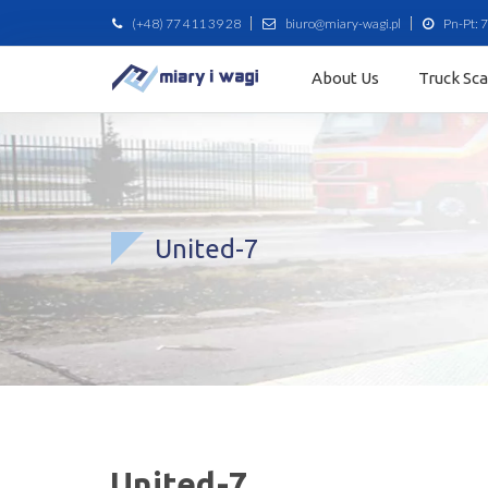
(+48) 77 411 39 28
biuro@miary-wagi.pl
Pn-Pt: 7
About Us
Truck Sc
United-7
United-7