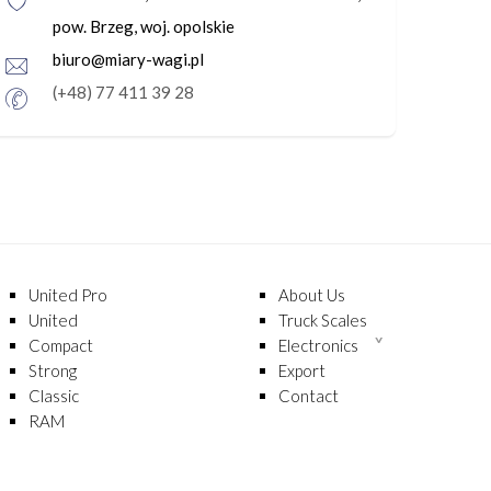
pow. Brzeg, woj. opolskie
biuro@miary-wagi.pl
(+48) 77 411 39 28
United Pro
About Us
United
Truck Scales
Compact
Electronics
Strong
Export
Classic
Contact
RAM