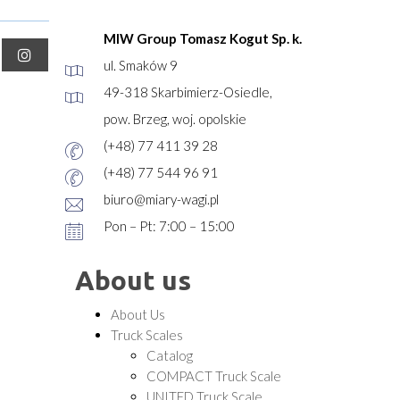
MIW Group Tomasz Kogut Sp. k.
ul. Smaków 9
49-318 Skarbimierz-Osiedle,
pow. Brzeg, woj. opolskie
(+48) 77 411 39 28
(+48) 77 544 96 91
biuro@miary-wagi.pl
Pon – Pt: 7:00 – 15:00
About us
About Us
Truck Scales
Catalog
COMPACT Truck Scale
UNITED Truck Scale