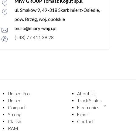
MIW GROUP Tomasz Kogut sp.k.
ul. Smaków 9, 49-318 Skarbimierz-Osiedle,
pow. Brzeg, woj. opolskie
biuro@miary-wagi.pl
(+48) 77 411 39 28
United Pro
About Us
United
Truck Scales
Compact
Electronics
Strong
Export
Classic
Contact
RAM