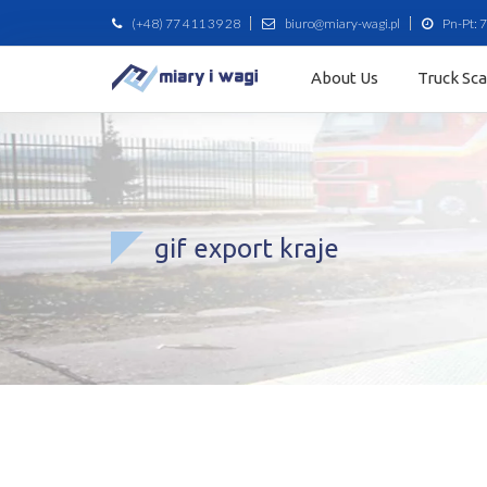
(+48) 77 411 39 28
biuro@miary-wagi.pl
Pn-Pt: 7
About Us
Truck Sc
gif export kraje