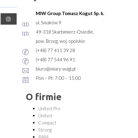
MIW Group Tomasz Kogut Sp. k.
ul. Smaków 9
49-318 Skarbimierz-Osiedle,
pow. Brzeg, woj. opolskie
(+48) 77 411 39 28
(+48) 77 544 96 91
biuro@miary-wagi.pl
Pon – Pt: 7:00 – 15:00
O firmie
United Pro
United
Compact
Strong
RAM