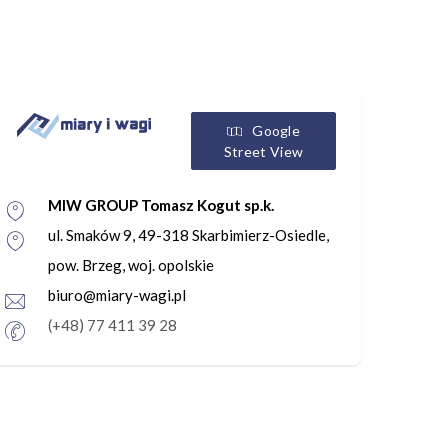
Google
Street View
MIW GROUP Tomasz Kogut sp.k.
ul. Smaków 9, 49-318 Skarbimierz-Osiedle,
pow. Brzeg, woj. opolskie
biuro@miary-wagi.pl
(+48) 77 411 39 28