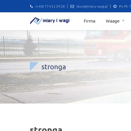
(+48) 77 411 39 28
biuro@miary-wagi.pl
Pn-Pt: 7
Firma
Waage
stronga
stronga