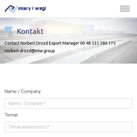
Kontakt
Contact Norbert Drozd Export Manager 00 48 535 380 175
norbert.drozd@miw.group
Name / Company
Temat