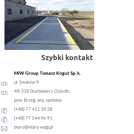
Szybki kontakt
MIW Group Tomasz Kogut Sp. k.
ul. Smaków 9
49-318 Skarbimierz-Osiedle,
pow. Brzeg, woj. opolskie
(+48) 77 411 39 28
(+48) 77 544 96 91
biuro@miary-wagi.pl