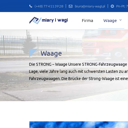
(+48) 77 411 39 28
biuro@miary-wagi.pl
Pn-Pt: 7
Firma
Waage
Waage
Die STRONG – Waage Unsere STRONG-Fahrzeugwaage ist so
Lage, viele Jahre lang auch mit schwersten Lasten zu
Fahrzeugwaagen. Die Brücke der Strong-Waage ist eine