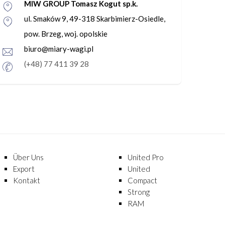
MIW GROUP Tomasz Kogut sp.k.
ul. Smaków 9, 49-318 Skarbimierz-Osiedle,
pow. Brzeg, woj. opolskie
biuro@miary-wagi.pl
(+48) 77 411 39 28
Über Uns
United Pro
Export
United
Kontakt
Compact
Strong
RAM