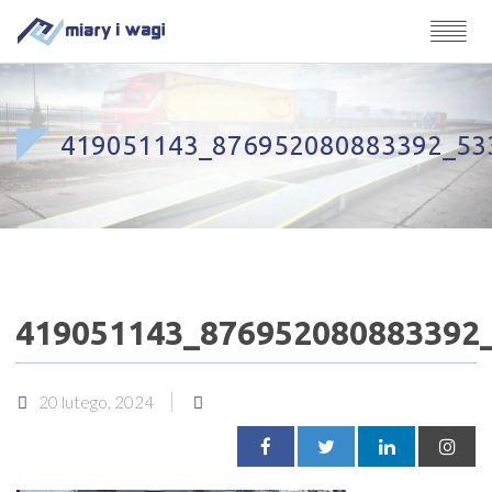
419051143_876952080883392_53
419051143_876952080883392
20 lutego, 2024