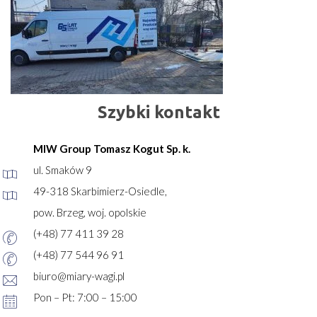
Szybki kontakt
MIW Group Tomasz Kogut Sp. k.
ul. Smaków 9
49-318 Skarbimierz-Osiedle,
pow. Brzeg, woj. opolskie
(+48) 77 411 39 28
(+48) 77 544 96 91
biuro@miary-wagi.pl
Pon – Pt: 7:00 – 15:00