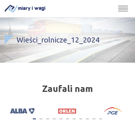
Wieści_rolnicze_12_2024
Zaufali nam