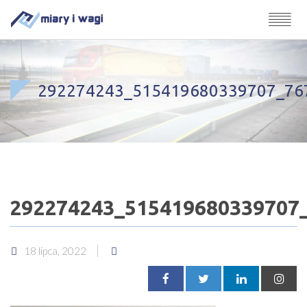
292274243_515419680339707_76
292274243_515419680339707
18 lipca, 2022