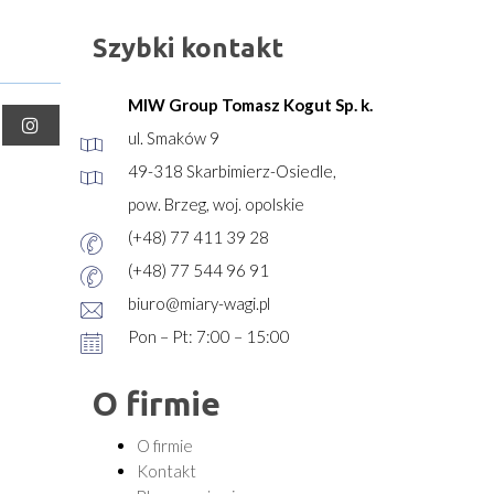
Szybki kontakt
MIW Group Tomasz Kogut Sp. k.
ul. Smaków 9
49-318 Skarbimierz-Osiedle,
pow. Brzeg, woj. opolskie
(+48) 77 411 39 28
(+48) 77 544 96 91
biuro@miary-wagi.pl
Pon – Pt: 7:00 – 15:00
O firmie
O firmie
Kontakt