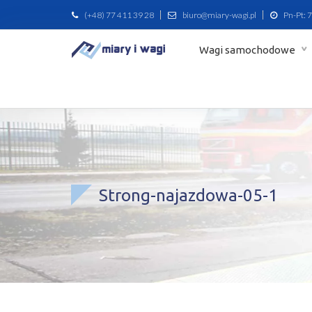
(+48) 77 411 39 28
biuro@miary-wagi.pl
Pn-Pt: 7
Wagi samochodowe
Strong-najazdowa-05-1