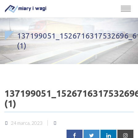
137199051_1526716317532696_6
(1)
137199051_152671631753269
(1)
24 marca, 2023