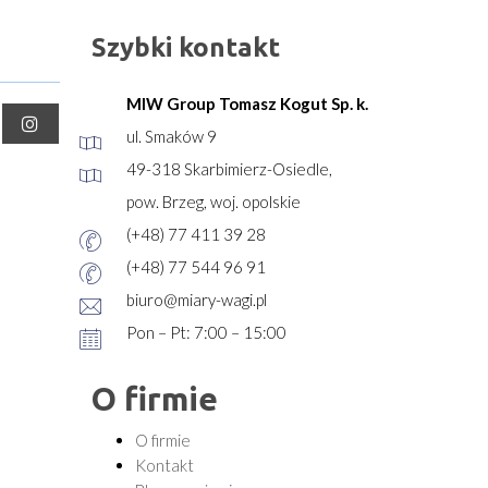
Szybki kontakt
MIW Group Tomasz Kogut Sp. k.
ul. Smaków 9
49-318 Skarbimierz-Osiedle,
pow. Brzeg, woj. opolskie
(+48) 77 411 39 28
(+48) 77 544 96 91
biuro@miary-wagi.pl
Pon – Pt: 7:00 – 15:00
O firmie
O firmie
Kontakt