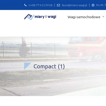
(+48) 77 411 39 28
biuro@miary-wagi.pl
Pn-Pt: 7
Wagi samochodowe
Compact (1)