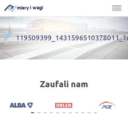
119509399_1431596510378011_1
Zaufali nam