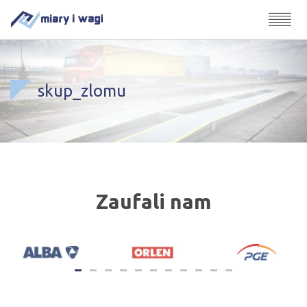
skup_zlomu
Zaufali nam