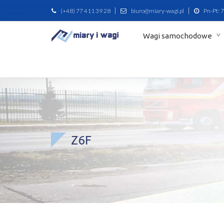
(+48) 77 411 39 28
biuro@miary-wagi.pl
Pn-Pt: 7
Wagi samochodowe
Z6F