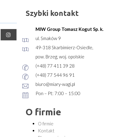
Szybki kontakt
MIW Group Tomasz Kogut Sp. k.
ul. Smaków 9
49-318 Skarbimierz-Osiedle,
pow. Brzeg, woj. opolskie
(+48) 77 411 39 28
(+48) 77 544 96 91
biuro@miary-wagi.pl
Pon – Pt: 7:00 – 15:00
O firmie
O firmie
Kontakt