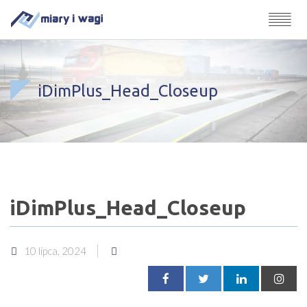
iDimPlus_Head_Closeup
iDimPlus_Head_Closeup
10 lipca, 2024