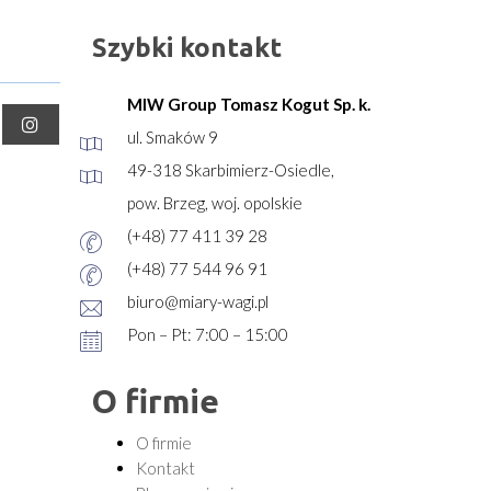
Szybki kontakt
MIW Group Tomasz Kogut Sp. k.
ul. Smaków 9
49-318 Skarbimierz-Osiedle,
pow. Brzeg, woj. opolskie
(+48) 77 411 39 28
(+48) 77 544 96 91
biuro@miary-wagi.pl
Pon – Pt: 7:00 – 15:00
O firmie
O firmie
Kontakt