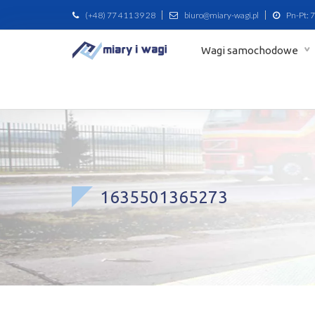
(+48) 77 411 39 28
biuro@miary-wagi.pl
Pn-Pt: 7
Wagi samochodowe
1635501365273