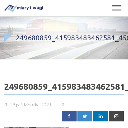
249680859_415983483462581_45
249680859_415983483462581
29 października, 2021