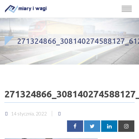
271324866_308140274588127_61
271324866_308140274588127
14 stycznia, 2022