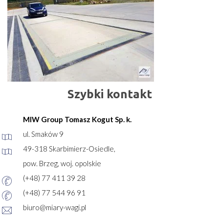
Szybki kontakt
MIW Group Tomasz Kogut Sp. k.
ul. Smaków 9
49-318 Skarbimierz-Osiedle,
pow. Brzeg, woj. opolskie
(+48) 77 411 39 28
(+48) 77 544 96 91
biuro@miary-wagi.pl