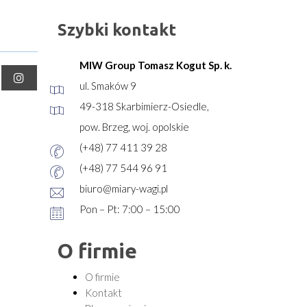
Szybki kontakt
MIW Group Tomasz Kogut Sp. k.
ul. Smaków 9
49-318 Skarbimierz-Osiedle,
pow. Brzeg, woj. opolskie
(+48) 77 411 39 28
(+48) 77 544 96 91
biuro@miary-wagi.pl
Pon – Pt: 7:00 – 15:00
O firmie
O firmie
Kontakt