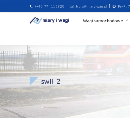
(+48) 77 411 39 28
biuro@miary-wagi.pl
Pn-Pt: 7
Wagi samochodowe
swII_2