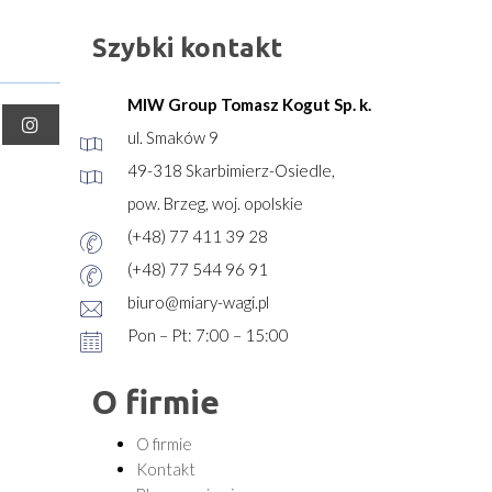
Szybki kontakt
MIW Group Tomasz Kogut Sp. k.
ul. Smaków 9
49-318 Skarbimierz-Osiedle,
pow. Brzeg, woj. opolskie
(+48) 77 411 39 28
(+48) 77 544 96 91
biuro@miary-wagi.pl
Pon – Pt: 7:00 – 15:00
O firmie
O firmie
Kontakt