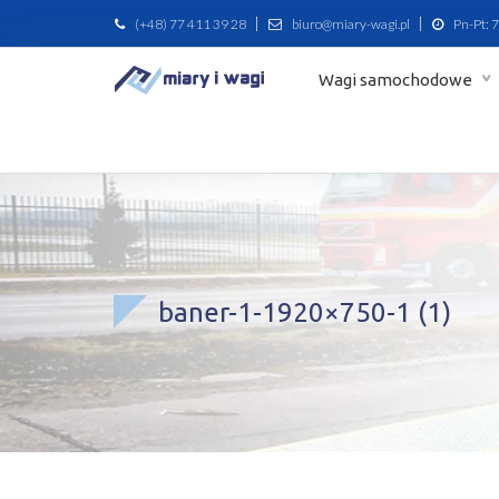
(+48) 77 411 39 28
biuro@miary-wagi.pl
Pn-Pt: 7
Wagi samochodowe
baner-1-1920×750-1 (1)