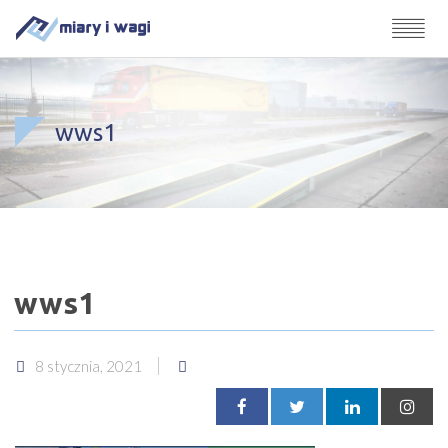
wws1
wws1
8 stycznia, 2021