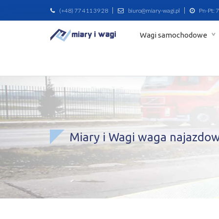
(+48) 77 411 39 28
biuro@miary-wagi.pl
Pn-Pt: 7
Wagi samochodowe
Miary i Wagi waga najazdo