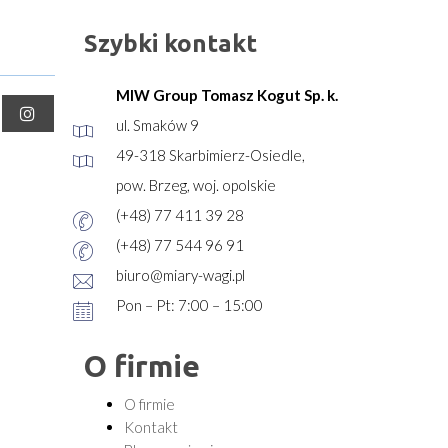
Szybki kontakt
MIW Group Tomasz Kogut Sp. k.
ul. Smaków 9
49-318 Skarbimierz-Osiedle,
pow. Brzeg, woj. opolskie
(+48) 77 411 39 28
(+48) 77 544 96 91
biuro@miary-wagi.pl
Pon – Pt: 7:00 – 15:00
O firmie
O firmie
Kontakt