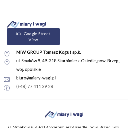
Google Street
View
MIW GROUP Tomasz Kogut sp.k.
ul. Smaków 9, 49-318 Skarbimierz-Osiedle, pow. Brzeg,
woj. opolskie
biuro@miary-wagi.pl
(+48) 77 411 39 28
ul. Smaków 9, 49-318 Skarbimierz-Osiedle, pow. Brzeg, woj.