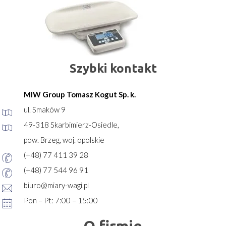
Szybki kontakt
MIW Group Tomasz Kogut Sp. k.
ul. Smaków 9
49-318 Skarbimierz-Osiedle,
pow. Brzeg, woj. opolskie
(+48) 77 411 39 28
(+48) 77 544 96 91
biuro@miary-wagi.pl
Pon – Pt: 7:00 – 15:00