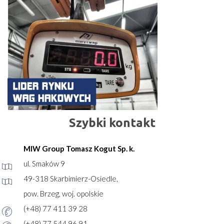
Szybki kontakt
MIW Group Tomasz Kogut Sp. k.
ul. Smaków 9
49-318 Skarbimierz-Osiedle,
pow. Brzeg, woj. opolskie
(+48) 77 411 39 28
(+48) 77 544 96 91