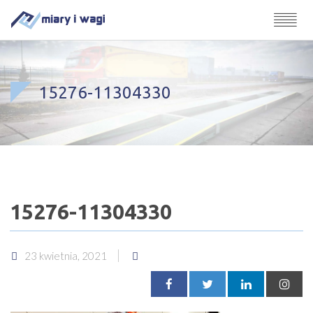
15276-11304330
15276-11304330
23 kwietnia, 2021