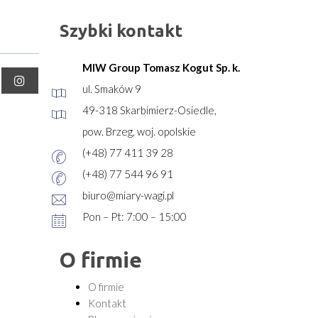
Szybki kontakt
MIW Group Tomasz Kogut Sp. k.
ul. Smaków 9
49-318 Skarbimierz-Osiedle,
pow. Brzeg, woj. opolskie
(+48) 77 411 39 28
(+48) 77 544 96 91
biuro@miary-wagi.pl
Pon – Pt: 7:00 – 15:00
O firmie
O firmie
Kontakt