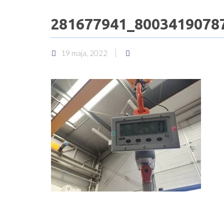
281677941_8003419078
19 maja, 2022