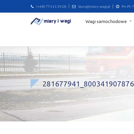
(+48) 77 411 39 28
biuro@miary-wagi.pl
Pn-Pt: 7
Wagi samochodowe
281677941_800341907876