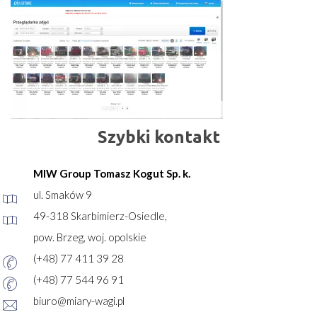
Szybki kontakt
MIW Group Tomasz Kogut Sp. k.
ul. Smaków 9
49-318 Skarbimierz-Osiedle,
pow. Brzeg, woj. opolskie
(+48) 77 411 39 28
(+48) 77 544 96 91
biuro@miary-wagi.pl