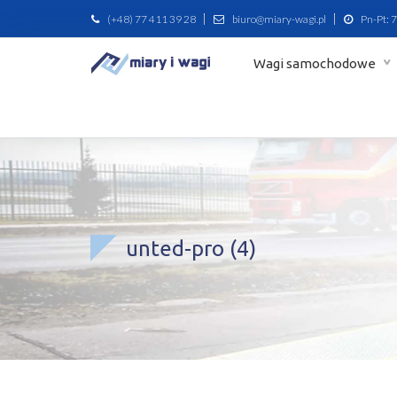
(+48) 77 411 39 28
biuro@miary-wagi.pl
Pn-Pt: 7
Wagi samochodowe
unted-pro (4)