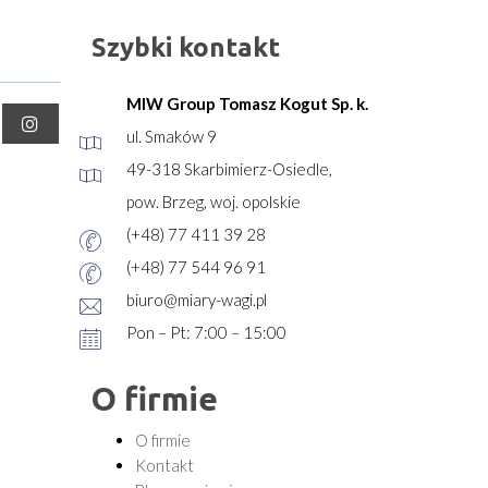
Szybki kontakt
MIW Group Tomasz Kogut Sp. k.
ul. Smaków 9
49-318 Skarbimierz-Osiedle,
pow. Brzeg, woj. opolskie
(+48) 77 411 39 28
(+48) 77 544 96 91
biuro@miary-wagi.pl
Pon – Pt: 7:00 – 15:00
O firmie
O firmie
Kontakt